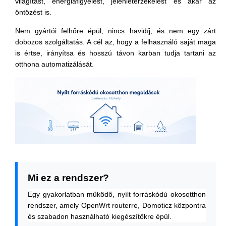
világítást, energiafigyelést, jelenlétérzékelést és akár az
öntözést is.
Nem gyártói felhőre épül, nincs havidíj, és nem egy zárt
dobozos szolgáltatás. A cél az, hogy a felhasználó saját maga
is értse, irányítsa és hosszú távon karban tudja tartani az
otthona automatizálását.
Mi ez a rendszer?
Egy gyakorlatban működő, nyílt forráskódú okosotthon
rendszer, amely OpenWrt routerre, Domoticz központra
és szabadon használható kiegészítőkre épül.