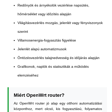
Redőnyök és árnyékolók vezérlése napsütés,
hőmérséklet vagy időzítés alapján
Világításvezérlés mozgás, jelenlét vagy fényviszonyok
szerint
Villamosenergia-fogyasztás figyelése
Jelenlét alapú automatizmusok
Öntözésvezérlés talajnedvesség és időjárás alapján
Grafikonok, naplók és statisztikák a működés
elemzéséhez
Miért OpenWrt router?
Az OpenWrt router jó alap egy otthoni automatizálási
központhoz, mert olcsó, kis fogyasztású, folyamatos