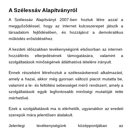
A Szélessáv Alapítványról
A Szélessáv Alapítványt 2007-ben hoztuk létre azzal a
meggyőződéssel, hogy az internet kulcsszerepet játszik a
társadalom fejlődésében, és hozzájárul a demokratikus
működés erősödéséhez.
A kezdeti időszakban tevékenységünk elsősorban az internet-
hozzáférés elterjedésének támogatására, valamint a
szolgáltatások minőségének átláthatóvá tételére irányult.
Ennek részeként létrehoztuk a szélessávkereső alkalmazást,
amely a hazai, akkor még gyorsan változó piacot mutatta be,
valamint a le- és feltöltési sebességet mérő rendszert, amely a
szolgáltatások egyik legfontosabb minőségi mutatóját tette
mérhetővé.
Ezek a szolgáltatások ma is elérhetők, ugyanakkor az eredeti
szerepük mára jelentősen átalakult.
Jelenlegi tevékenységünk középpontjában az