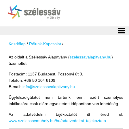
Kezdőlap
/
Rólunk-Kapcsolat
/
Az oldalt a Szélessáv Alapítvány (
szelessavalapitvany.hu
)
üzemelteti.
Postacím: 1137 Budapest, Pozsonyi út 9.
Telefon: +36 50 104 8109
E-mail:
info@szelessavalapitvany.hu
Ügyfélszolgálatot nem tartunk fenn, ezért személyes
találkozóra csak előre egyeztetett időpontban van lehetőség.
Az adatvédelmi tájékoztatót itt éred el:
www.szelessavmuhely.hu/hu/adatvedelmi_tajekoztato