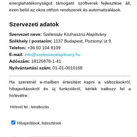
energiahatékonyságot támogató szoftverek fejlesztése áll,
ezen belül az okos otthon rendszerek és automatizálások.
Szervezeti adatok
Szervezet neve:
Szélessáv Közhasznú Alapítvány
Székhely / postacím:
1137 Budapest, Pozsonyi út 9.
Telefon:
+36 50 104 8109
E-mail:
info@szelessavalapitvany.hu
Adószám:
18125878-1-41
Nyilvántartási szám:
01-01-0010168
Ha szeretnél e-mailben értesítést kapni a változásokról,
hibajavításokról és új funkciókról, kérlek iratkozz fel a
hírlevélre:
Hírlevél fel - leiratkozás
Hibajavítások, fejlesztések