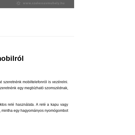
obilról
szeretnénk mobiltelefonról is vezérelni.
gy szeretnénk egy megbízható szomszédnak,
tos relé használata. A relé a kapu vagy
úgy, mintha egy hagyományos nyomógombot