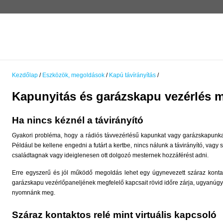
Kezdőlap
/
Eszközök, megoldások
/
Kapú távírányítás
/
Kapunyitás és garázskapu vezérlés m
Ha nincs kéznél a távirányító
Gyakori probléma, hogy a rádiós távvezérlésű kapunkat vagy garázskapunkat 
Például be kellene engedni a futárt a kertbe, nincs nálunk a távirányító, va
családtagnak vagy ideiglenesen ott dolgozó mesternek hozzáférést adni.
Erre egyszerű és jól működő megoldás lehet egy úgynevezett száraz kontak
garázskapu vezérlőpaneljének megfelelő kapcsait rövid időre zárja, ugyan
nyomnánk meg.
Száraz kontaktos relé mint virtuális kapcsoló