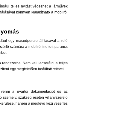
ldául teljes nyitást végezhet a járművek
nálásával könnyen kialakítható a mobilról
bnyomás
ldául egy másodpercre állításával a relé
érlő számára a mobilról indított parancs
mbot.
rendszerbe. Nem kell lecserélni a teljes
eni egy megfelelően beállított relével.
 venni a gyártói dokumentációt és az
ő személy, szükség esetén villanyszerelő
kerülése, hanem a meglévő kézi vezérlés