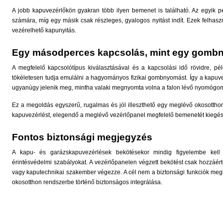
A jobb kapuvezérlőkön gyakran több ilyen bemenet is található. Az egyik pé
számára, míg egy másik csak részleges, gyalogos nyitást indít. Ezek felhasz
vezérelhető kapunyitás.
Egy másodperces kapcsolás, mint egy gom
A megfelelő kapcsolótípus kiválasztásával és a kapcsolási idő rövidre, pé
tökéletesen tudja emulálni a hagyományos fizikai gombnyomást. Így a kapuvez
ugyanúgy jelenik meg, mintha valaki megnyomta volna a falon lévő nyomógo
Ez a megoldás egyszerű, rugalmas és jól illeszthető egy meglévő okosotthon 
kapuvezérlést, elegendő a meglévő vezérlőpanel megfelelő bemenetét kiegészít
Fontos biztonsági megjegyzés
A kapu- és garázskapuvezérlések bekötésekor mindig figyelembe kell
érintésvédelmi szabályokat. A vezérlőpanelen végzett bekötést csak hozzáért
vagy kaputechnikai szakember végezze. A cél nem a biztonsági funkciók meg
okosotthon rendszerbe történő biztonságos integrálása.