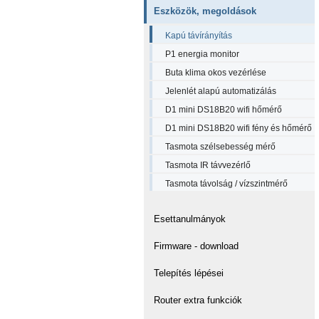
Eszközök, megoldások
Kapú távírányítás
P1 energia monitor
Buta klima okos vezérlése
Jelenlét alapú automatizálás
D1 mini DS18B20 wifi hőmérő
D1 mini DS18B20 wifi fény és hőmérő
Tasmota szélsebesség mérő
Tasmota IR távvezérlő
Tasmota távolság / vízszintmérő
Esettanulmányok
Firmware - download
Telepítés lépései
Router extra funkciók