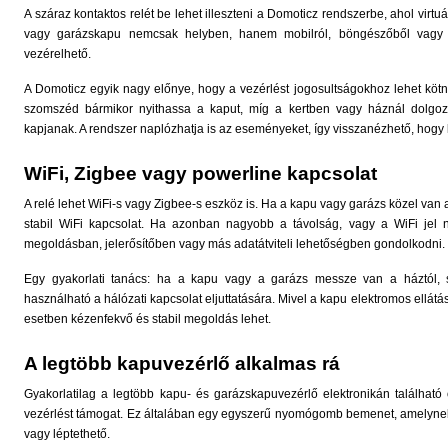
A száraz kontaktos relét be lehet illeszteni a Domoticz rendszerbe, ahol virtu
vagy garázskapu nemcsak helyben, hanem mobilról, böngészőből vagy a
vezérelhető.
A Domoticz egyik nagy előnye, hogy a vezérlést jogosultságokhoz lehet kötni
szomszéd bármikor nyithassa a kaput, míg a kertben vagy háznál dolgoz
kapjanak. A rendszer naplózhatja is az eseményeket, így visszanézhető, hogy ki
WiFi, Zigbee vagy powerline kapcsolat
A relé lehet WiFi-s vagy Zigbee-s eszköz is. Ha a kapu vagy garázs közel van
stabil WiFi kapcsolat. Ha azonban nagyobb a távolság, vagy a WiFi jel
megoldásban, jelerősítőben vagy más adatátviteli lehetőségben gondolkodni.
Egy gyakorlati tanács: ha a kapu vagy a garázs messze van a háztól, s
használható a hálózati kapcsolat eljuttatására. Mivel a kapu elektromos ellátá
esetben kézenfekvő és stabil megoldás lehet.
A legtöbb kapuvezérlő alkalmas rá
Gyakorlatilag a legtöbb kapu- és garázskapuvezérlő elektronikán található
vezérlést támogat. Ez általában egy egyszerű nyomógomb bemenet, amelynek 
vagy léptethető.