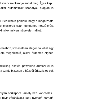
ális kapcsolóként jelenhet meg. Így a kapu
kár automatizált szabályok alapján is
. Beállítható például, hogy a megbízható
ó mesterek csak ideiglenes hozzáférést
 mikor milyen műveletet indított.
 a házhoz, sok esetben elegendő lehet egy
 nem megbízható, akkor érdemes Zigbee
zükség esetén powerline adatátvitel is
sa szinte biztosan a házból érkezik, ez sok
 olyan sorkapocs, amely kézi kapcsolású
rövid zárásával a kapu nyitható, zárható