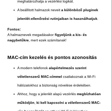
meghatározhatja a vezérlési logikát.
A beállított halmazok neveit
a különböző pluginek
jelenlét-ellenőrzési rutinjaiban is használhatjuk
.
Fontos:
A halmaznevek megadásakor
figyeljünk a kis- és
nagybetűkre
, mert ezek számítanak!
MAC-cím kezelés és pontos azonosítás
A modern telefonok
alapértelmezés szerint
véletlenszerű MAC-címmel
csatlakoznak a Wi-Fi
hálózatokhoz a biztonság növelése érdekében.
Ahhoz, hogy a jelenlét alapú vezérlés
megbízhatóan
működjön
,
ki kell kapcsolni a véletlenszerű MAC-