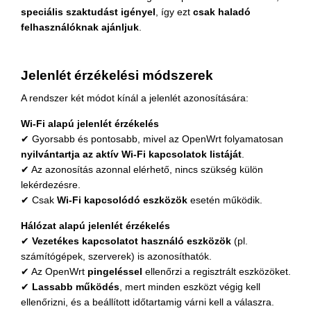
speciális szaktudást igényel
, így ezt
csak haladó
felhasználóknak ajánljuk
.
Jelenlét érzékelési módszerek
A rendszer két módot kínál a jelenlét azonosítására:
Wi-Fi alapú jelenlét érzékelés
✔ Gyorsabb és pontosabb, mivel az OpenWrt folyamatosan
nyilvántartja az aktív Wi-Fi kapcsolatok listáját
.
✔ Az azonosítás azonnal elérhető, nincs szükség külön
lekérdezésre.
✔ Csak
Wi-Fi kapcsolódó eszközök
esetén működik.
Hálózat alapú jelenlét érzékelés
✔
Vezetékes kapcsolatot használó eszközök
(pl.
számítógépek, szerverek) is azonosíthatók.
✔ Az OpenWrt
pingeléssel
ellenőrzi a regisztrált eszközöket.
✔
Lassabb működés
, mert minden eszközt végig kell
ellenőrizni, és a beállított időtartamig várni kell a válaszra.