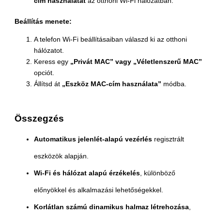
cím használatát
az otthoni Wi-Fi hálózatban.
Beállítás menete:
A telefon Wi-Fi beállításaiban válaszd ki az otthoni
hálózatot.
Keress egy
„Privát MAC” vagy „Véletlenszerű MAC”
opciót.
Állítsd át
„Eszköz MAC-cím használata”
módba.
Összegzés
Automatikus jelenlét-alapú vezérlés
regisztrált
eszközök alapján.
Wi-Fi és hálózat alapú érzékelés
, különböző
előnyökkel és alkalmazási lehetőségekkel.
Korlátlan számú dinamikus halmaz létrehozása
,