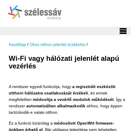
Kezdőlap
/
Okos otthon jelenlét érzékelés
/
Wi-Fi vagy hálózati jelenlét alapú
vezérlés
A rendszer egyedi funkciója, hogy
a regisztrált eszközök
otthoni hálózatra csatlakozását érzékeli
, és ennek
megfelelően
módosítja a vezérlő modulok működését
. Így a
rendszer
automatizáltan alkalmazkodik
ahhoz, hogy éppen
tartózkodik-e valaki otthon.
Ez a funkció kizárólag a
módosított OpenWrt firmware-
ünkben érhető el
. Bár utólagos telepítése nem lehetetlen,