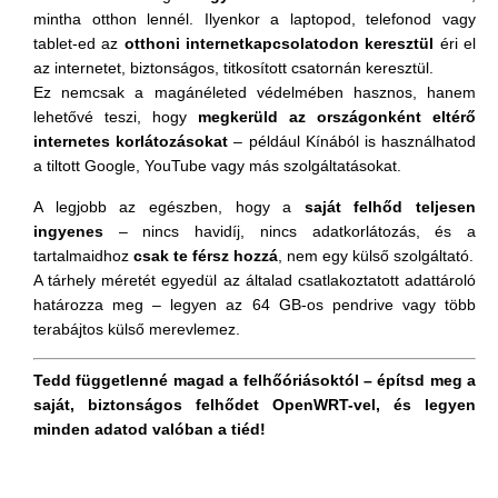
mintha otthon lennél. Ilyenkor a laptopod, telefonod vagy
tablet-ed az
otthoni internetkapcsolatodon keresztül
éri el
az internetet, biztonságos, titkosított csatornán keresztül.
Ez nemcsak a magánéleted védelmében hasznos, hanem
lehetővé teszi, hogy
megkerüld az országonként eltérő
internetes korlátozásokat
– például Kínából is használhatod
a tiltott Google, YouTube vagy más szolgáltatásokat.
A legjobb az egészben, hogy a
saját felhőd teljesen
ingyenes
– nincs havidíj, nincs adatkorlátozás, és a
tartalmaidhoz
csak te férsz hozzá
, nem egy külső szolgáltató.
A tárhely méretét egyedül az általad csatlakoztatott adattároló
határozza meg – legyen az 64 GB-os pendrive vagy több
terabájtos külső merevlemez.
Tedd függetlenné magad a felhőóriásoktól – építsd meg a
saját, biztonságos felhődet OpenWRT-vel, és legyen
minden adatod valóban a tiéd!