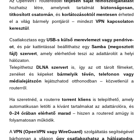
Az OpenWRT routereddel
teljesen saját felhőszolgáltatást
hozhatsz létre, amelynek tartalmát
biztonságosan,
titkosított csatornán
, és
korlátozásoktól mentesen
érheted
el a világ bármely pontjáról – mindezt
VPN kapcsolaton
keresztül
.
Csatlakoztass egy
USB-s külső merevlemezt vagy pendrive-
ot
, és pár kattintással beállíthatsz egy
Samba (megosztott
fájl) szervert
, amely elérhetővé teszi az adattárolót a helyi
hálózaton.
Telepíthetsz
DLNA szervert
is, így az ott tárolt filmeket,
zenéket és képeket
bármelyik tévén, telefonon vagy
médialejátszón
lejátszhatod otthonodban – közvetlenül a
routerről.
Ha szeretnéd, a routerre
torrent kliens
is telepíthető, amely
automatikusan letölti a kívánt tartalmakat az adattárolóra, és
0–24 órában elérhető marad
– hiszen a routered amúgy is
folyamatosan működik.
A
VPN (OpenVPN vagy WireGuard)
szolgáltatás segítségével
bárhonnan a világon
úgy csatlakozhatsz a hálózatodra
,