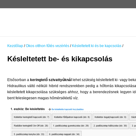
Kezdőlap
/
Okos otthon fűtés vezérlés
/
Késleltetett ki és be kapcsolás
/
Késleltetett be- és kikapcsolás
Elsősorban a
keringtető szivattyúknál
lehet szükség késleltetett ki- vagy bek
Hidraulikus váltó nélküli hibrid rendszerekben pedig a hőforrás kikapcsolás
késleltetett kikapcsolása szükséges ahhoz, hogy a berendezésnek legyen i
bent feleslegesen magas hőmérsékletű víz.