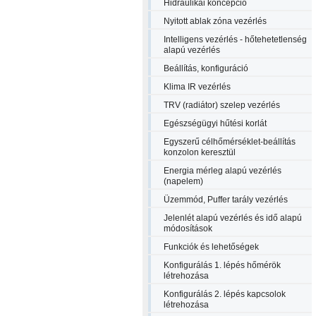
Hidraulikai koncepció
Nyitott ablak zóna vezérlés
Intelligens vezérlés - hőtehetetlenség
alapú vezérlés
Beállítás, konfiguráció
Klima IR vezérlés
TRV (radiátor) szelep vezérlés
Egészségügyi hűtési korlát
Egyszerű célhőmérséklet-beállítás
konzolon keresztül
Energia mérleg alapú vezérlés
(napelem)
Üzemmód, Puffer tarály vezérlés
Jelenlét alapú vezérlés és idő alapú
módosítások
Funkciók és lehetőségek
Konfigurálás 1. lépés hőmérök
létrehozása
Konfigurálás 2. lépés kapcsolok
létrehozása