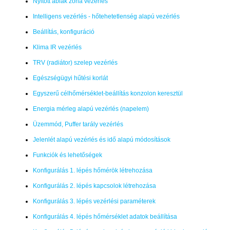
Nyitott ablak zóna vezérlés
Intelligens vezérlés - hőtehetetlenség alapú vezérlés
Beállítás, konfiguráció
Klima IR vezérlés
TRV (radiátor) szelep vezérlés
Egészségügyi hűtési korlát
Egyszerű célhőmérséklet-beállítás konzolon keresztül
Energia mérleg alapú vezérlés (napelem)
Üzemmód, Puffer tarály vezérlés
Jelenlét alapú vezérlés és idő alapú módosítások
Funkciók és lehetőségek
Konfigurálás 1. lépés hőmérök létrehozása
Konfigurálás 2. lépés kapcsolok létrehozása
Konfigurálás 3. lépés vezérlési paraméterek
Konfigurálás 4. lépés hőmérséklet adatok beállítása