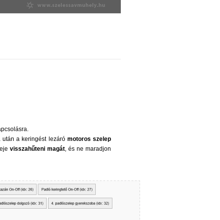
apcsolásra.
a után a keringést lezáró
motoros szelep
deje
visszahűteni magát
, és ne maradjon