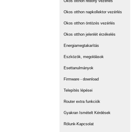
Okos otthon redőny vezérlés
Okos otthon napkollektor vezérlés
Okos otthon öntözés vezérlés
Okos otthon jelenlét érzékelés
Energiamegtakarítás
Eszközök, megoldások
Esettanulmányok
Firmware - download
Telepítés lépései
Router extra funkciók
Gyakran Ismételt Kérdések
Rólunk-Kapcsolat